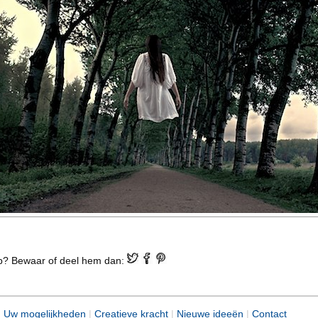
ip? Bewaar of deel hem dan:
|
Uw mogelijkheden
|
Creatieve kracht
|
Nieuwe ideeën
|
Contact