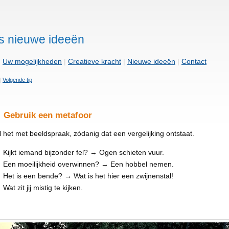
s nieuwe ideeën
|
Uw mogelijkheden
|
Creatieve kracht
|
Nieuwe ideeën
|
Contact
|
Volgende tip
Gebruik een metafoor
l het met beeldspraak, zódanig dat een vergelijking ontstaat.
Kijkt iemand bijzonder fel? → Ogen schieten vuur.
Een moeilijkheid overwinnen? → Een hobbel nemen.
Het is een bende? → Wat is het hier een zwijnenstal!
Wat zit jij mistig te kijken.