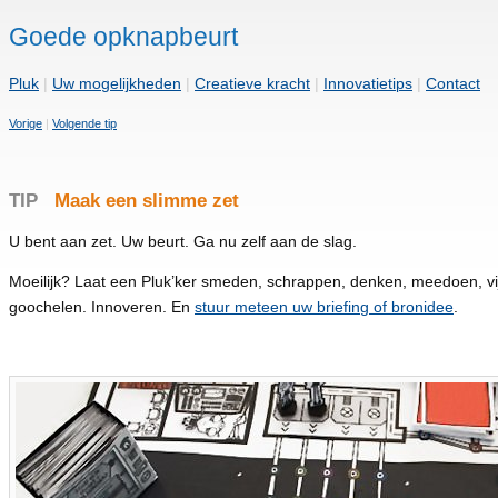
Goede opknapbeurt
Pluk
|
Uw mogelijkheden
|
Creatieve kracht
|
Innovatietips
|
Contact
Vorige
|
Volgende tip
TIP
Maak een slimme zet
U bent aan zet. Uw beurt. Ga nu zelf aan de slag.
Moeilijk? Laat een Pluk’ker smeden, schrappen, denken, meedoen, vij
goochelen. Innoveren. En
stuur meteen uw briefing of bronidee
.