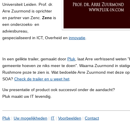
Universiteit Leiden. Prof. dr.
Arre Zuurmond is oprichter
en partner van Zenc.
Zenc
is
een onderzoeks- en
adviesbureau,
gespecialiseerd in ICT, Overheid en
innovatie
.
In een gelikte trailer, gemaakt door
Pluk
, laat Arre verfrissend weten "
gemeente hoeven ze niks meer te doen". Waarna Zuurmond in stati
Rushmore poze te zien is. Wat bedoelde Arre Zuurmond met deze o
SOA?
Check de trailer en u weet het
.
Uw presentatie of product ook succesvol onder de aandacht?
Pluk maakt uw IT levendig.
Pluk
|
Uw mogelijkheden
|
IT
|
Voorbeelden
|
Contact