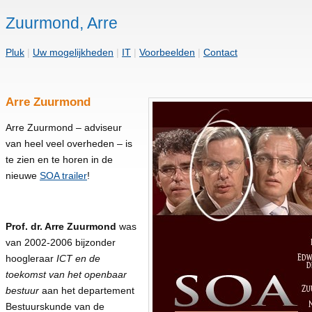
Zuurmond, Arre
Pluk
|
Uw mogelijkheden
|
IT
|
Voorbeelden
|
Contact
Arre Zuurmond
Arre Zuurmond – adviseur
van heel veel overheden – is
te zien en te horen in de
nieuwe
SOA trailer
!
Prof. dr. Arre Zuurmond
was
van 2002-2006 bijzonder
hoogleraar
ICT en de
toekomst van het openbaar
bestuur
aan het departement
Bestuurskunde van de