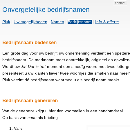
contact
Onvergetelijke bedrijfsnamen
Pluk
|
Uw mogelijkheden
|
Namen
|
Bedrijfsnaam
|
Info & offerte
Bedrijfsnaam bedenken
Een grote dag voor uw bedrijf: uw onderneming verdient een spetter
bedrijfsnaam. De merknaam moet aantrekkelijk, origineel en opvallend
Wordt uw
Ja!-Dat-is-’m!
-moment een smeuïg woord met twee letterg
presenteert u uw klanten liever twee woordjes die smaken naar meer
Pluk verzint dé bedrijfsnaam waarmee u als bedrijf naam maakt.
Bedrijfsnaam genereren
Van de generator krijgt u hier tien voorstellen in een handomdraai.
Op basis van
code
als briefing.
Valiv