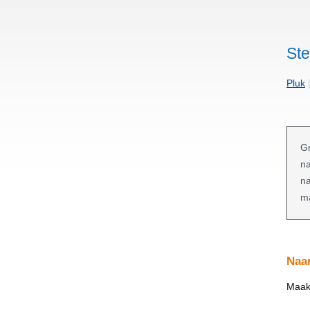
St
Pluk
Gr
na
na
ma
Naa
Maak