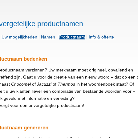
ergetelijke productnamen
|
Uw mogelijkheden
|
Namen
|
Productnaam
|
Info & offerte
ductnaam bedenken
productnaam verzinnen? Uw merknaam moet origineel, opvallend en
reffend zijn. Gaat u voor de creatie van een nieuw woord – dat op een
 naast
Chocomel
of
Jacuzzi
of
Thermos
in het woordenboek staat? Of
elt u uw klanten liever een combinatie van bestaande woorden voor –
lijk gevuld met informatie en verleiding?
zorgt voor een onvergetelijke productnaam!
ductnaam genereren