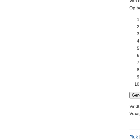
Van d
Op b
Vindt
Vraa
Pluk