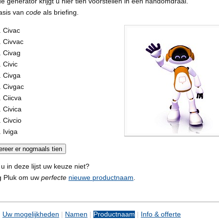
e generator krijgt u hier tien voorstellen in een handomdraai.
asis van
code
als briefing.
Civac
Civvac
Civag
Civic
Civga
Civgac
Ciicva
Civica
Civcio
Iviga
 u in deze lijst uw keuze niet?
g Pluk om uw
perfecte
nieuwe productnaam
.
|
Uw mogelijkheden
|
Namen
|
Productnaam
|
Info & offerte