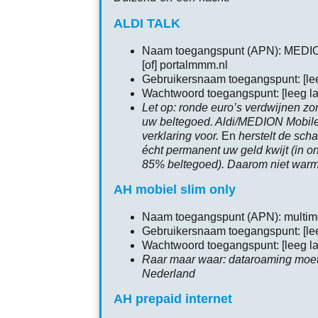
ALDI TALK
Naam toegangspunt (APN): MEDI
[of] portalmmm.nl
Gebruikersnaam toegangspunt: [lee
Wachtwoord toegangspunt: [leeg la
Let op: ronde euro’s verdwijnen z
uw beltegoed. Aldi/MEDION Mobile
verklaring voor.
En
herstelt de scha
écht permanent uw geld kwijt (in o
85% beltegoed). Daarom niet war
AH mobiel slim only
Naam toegangspunt (APN): multime
Gebruikersnaam toegangspunt: [lee
Wachtwoord toegangspunt: [leeg la
Raar maar waar: dataroaming moet
Nederland
AH prepaid internet