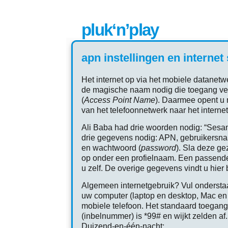
pluk‘n’play
apn instellingen en internet
Het internet op via het mobiele datanetw
de magische naam nodig die toegang ve
(
Access Point Name
). Daarmee opent u
van het telefoonnetwerk naar het internet
Ali Baba had drie woorden nodig: “Sesam
drie gegevens nodig: APN, gebruikersna
en wachtwoord (
password
). Sla deze g
op onder een profielnaam. Een passende
u zelf. De overige gegevens vindt u hier b
Algemeen internetgebruik? Vul ondersta
uw computer (laptop en desktop, Mac e
mobiele telefoon. Het standaard toega
(inbelnummer) is *99# en wijkt zelden af
Duizend-en-één-nacht: